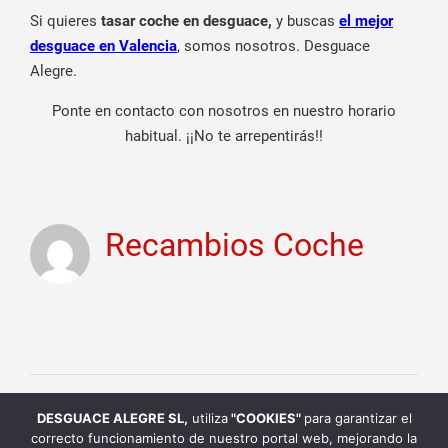
Si quieres
tasar coche en desguace,
y buscas
el mejor
desguace en Valencia
, somos nosotros. Desguace
Alegre.
Ponte en contacto con nosotros en nuestro horario
habitual. ¡¡No te arrepentirás!!
Recambios Coche
DESGUACE ALEGRE SL
,
utiliza
"COOKIES"
para garantizar el
desguace online
desguace Valencia
correcto funcionamiento de nuestro portal web, mejorando la