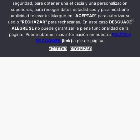
vender coche a un desguace
seguridad, para obtener una eficacia y una personalización
superiores, para recoger datos estadísticos y para mostrarle
Vender coche valencia
publicidad relevante. Marque en "
ACEPTAR
" para autorizar su
uso o
“RECHAZAR”
para rechazarlas. En este caso
DESGUACE
ALEGRE SL
no puede garantizar la plena funcionalidad de la
página. Puede obtener más información en nuestra
POLÍTICA
Entradas relacionadas
DE COOKIES
(link)
a pie de página.
ACEPTAR
RECHAZAR
Seguridad en recambios de
desguace