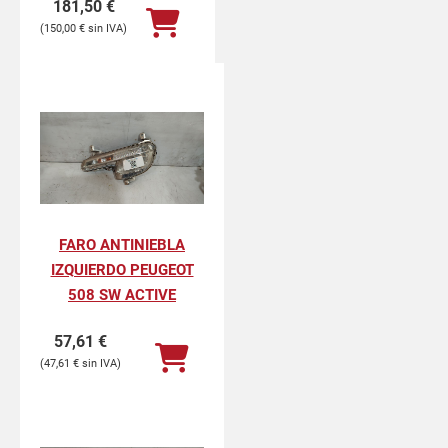
181,50
€
150,00
€
FARO ANTINIEBLA
IZQUIERDO PEUGEOT
508 SW ACTIVE
57,61
€
47,61
€