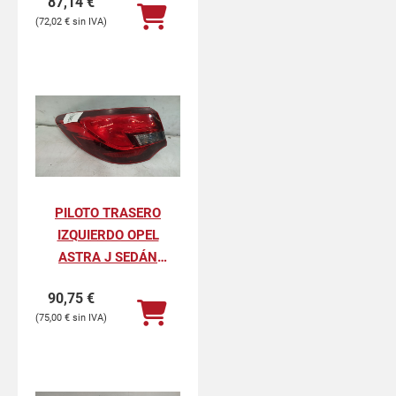
87,14
€
72,02
€
PILOTO TRASERO
IZQUIERDO OPEL
ASTRA J SEDÁN
SELECTIVE ECOFLEX
90,75
€
75,00
€