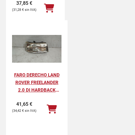
37,85
€
31,28
€
FARO DERECHO LAND
ROVER FREELANDER
2.0 DI HARDBACK
(72KW)
41,65
€
34,42
€