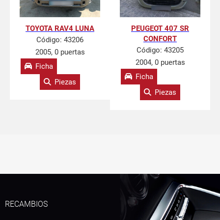
TOYOTA RAV4 LUNA
PEUGEOT 407 SR
CONFORT
Código:
43206
Código:
43205
2005, 0 puertas
2004, 0 puertas
Ficha
Ficha
Piezas
Piezas
RECAMBIOS