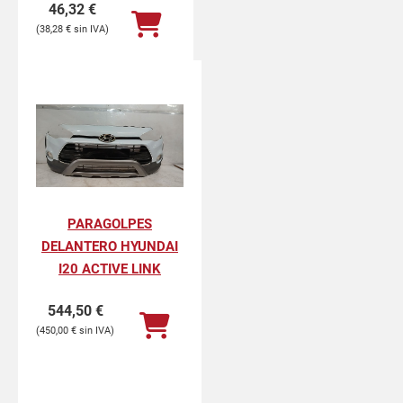
46,32
€
38,28
€
PARAGOLPES
DELANTERO HYUNDAI
I20 ACTIVE LINK
544,50
€
450,00
€