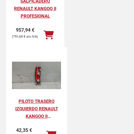
SALPICADERO
RENAULT KANGOO II
PROFESIONAL
957,94
€
791,69
€
PILOTO TRASERO
IZQUIERDO RENAULT
KANGOO II
PROFESIONAL
42,35
€