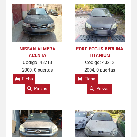
NISSAN ALMERA
FORD FOCUS BERLINA
ACENTA
TITANIUM
Código:
43213
Código:
43212
2000, 0 puertas
2004, 0 puertas
Ficha
Ficha
Piezas
Piezas