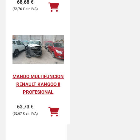
68,68
€
56,76
€
MANDO MULTIFUNCION
RENAULT KANGOO II
PROFESIONAL
63,73
€
52,67
€