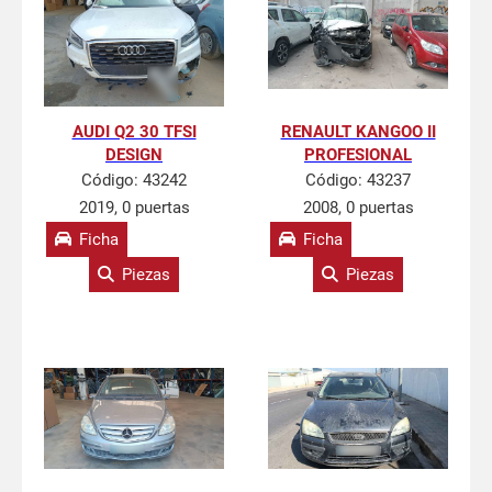
AUDI Q2 30 TFSI
RENAULT KANGOO II
DESIGN
PROFESIONAL
Código:
43242
Código:
43237
2019, 0 puertas
2008, 0 puertas
Ficha
Ficha
Piezas
Piezas