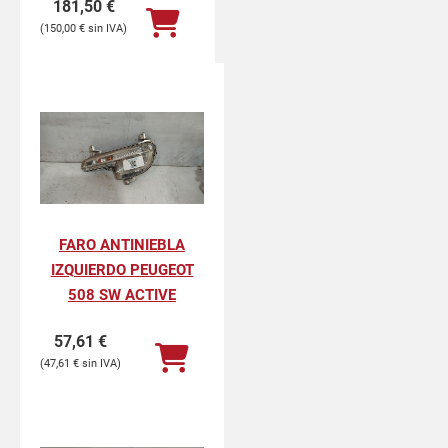
181,50
€
150,00
€
FARO ANTINIEBLA
IZQUIERDO PEUGEOT
508 SW ACTIVE
57,61
€
47,61
€