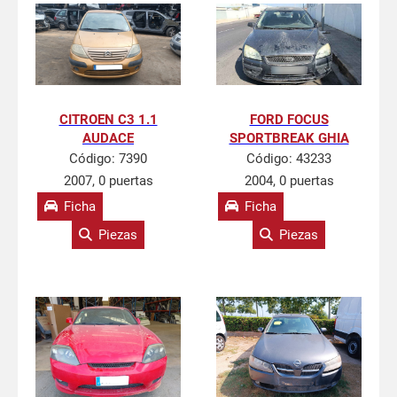
CITROEN C3 1.1
FORD FOCUS
AUDACE
SPORTBREAK GHIA
Código:
7390
Código:
43233
2007, 0 puertas
2004, 0 puertas
Ficha
Ficha
Piezas
Piezas