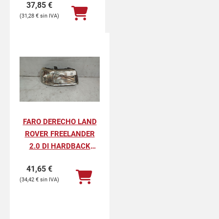
37,85
€
31,28
€
FARO DERECHO LAND
ROVER FREELANDER
2.0 DI HARDBACK
(72KW)
41,65
€
34,42
€