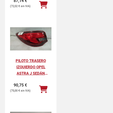
87,14
€
72,02
€
PILOTO TRASERO
IZQUIERDO OPEL
ASTRA J SEDÁN
SELECTIVE ECOFLEX
90,75
€
75,00
€