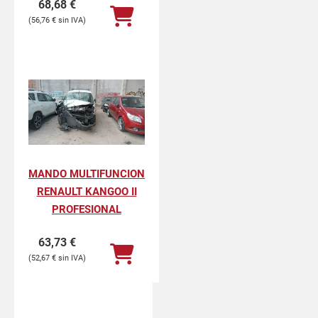
68,68
€
56,76
€
MANDO MULTIFUNCION
RENAULT KANGOO II
PROFESIONAL
63,73
€
52,67
€