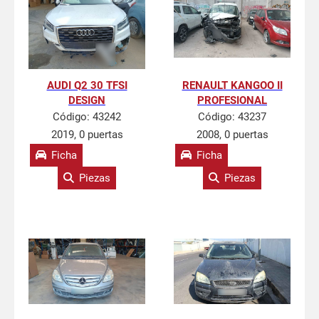
AUDI Q2 30 TFSI
RENAULT KANGOO II
DESIGN
PROFESIONAL
Código:
43242
Código:
43237
2019, 0 puertas
2008, 0 puertas
Ficha
Ficha
Piezas
Piezas