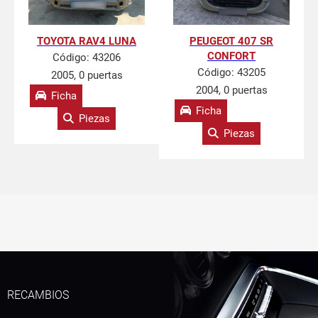
TOYOTA RAV4 LUNA
PEUGEOT 407 SR
CONFORT
Código:
43206
Código:
43205
2005, 0 puertas
2004, 0 puertas
Ficha
Ficha
Piezas
Piezas
RECAMBIOS