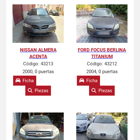
NISSAN ALMERA
FORD FOCUS BERLINA
ACENTA
TITANIUM
Código:
43213
Código:
43212
2000, 0 puertas
2004, 0 puertas
Ficha
Ficha
Piezas
Piezas