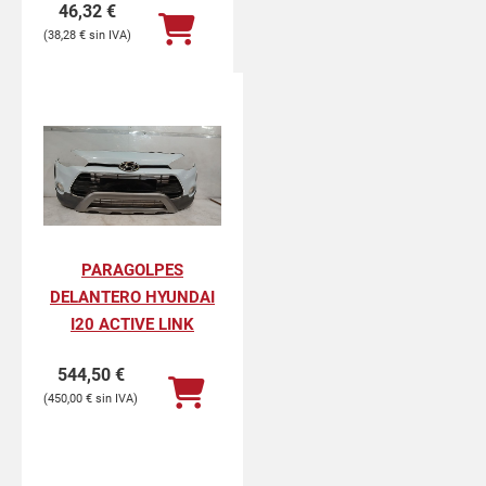
46,32
€
38,28
€
PARAGOLPES
DELANTERO HYUNDAI
I20 ACTIVE LINK
544,50
€
450,00
€