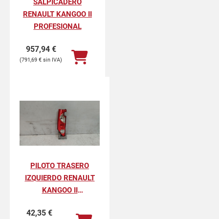
SALPICADERO
RENAULT KANGOO II
PROFESIONAL
957,94
€
791,69
€
PILOTO TRASERO
IZQUIERDO RENAULT
KANGOO II
PROFESIONAL
42,35
€