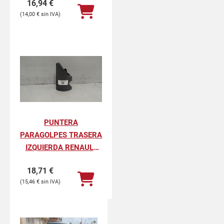
16,94
€
PROFESIONAL
14,00
€
PUNTERA
PARAGOLPES TRASERA
IZQUIERDA RENAULT
KANGOO II
18,71
€
PROFESIONAL
15,46
€