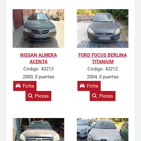
NISSAN ALMERA
FORD FOCUS BERLINA
ACENTA
TITANIUM
Código:
43213
Código:
43212
2000, 0 puertas
2004, 0 puertas
Ficha
Ficha
Piezas
Piezas