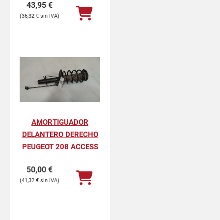
43,95
€
36,32
€
AMORTIGUADOR
DELANTERO DERECHO
PEUGEOT 208 ACCESS
50,00
€
41,32
€