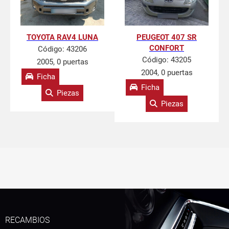
TOYOTA RAV4 LUNA
PEUGEOT 407 SR
CONFORT
Código:
43206
Código:
43205
2005, 0 puertas
2004, 0 puertas
Ficha
Ficha
Piezas
Piezas
RECAMBIOS