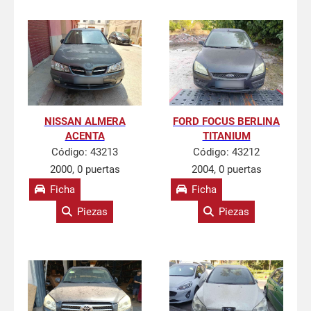
NISSAN ALMERA
FORD FOCUS BERLINA
ACENTA
TITANIUM
Código:
43213
Código:
43212
2000, 0 puertas
2004, 0 puertas
Ficha
Ficha
Piezas
Piezas