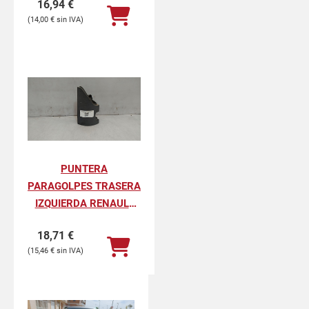
16,94
€
PROFESIONAL
14,00
€
PUNTERA
PARAGOLPES TRASERA
IZQUIERDA RENAULT
KANGOO II
18,71
€
PROFESIONAL
15,46
€