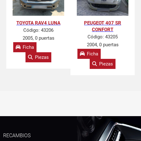
TOYOTA RAV4 LUNA
PEUGEOT 407 SR
CONFORT
Código:
43206
Código:
43205
2005, 0 puertas
2004, 0 puertas
Ficha
Ficha
Piezas
Piezas
RECAMBIOS