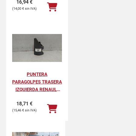
16,94
€
PROFESIONAL
14,00
€
PUNTERA
PARAGOLPES TRASERA
IZQUIERDA RENAULT
KANGOO II
18,71
€
PROFESIONAL
15,46
€