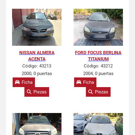
NISSAN ALMERA
FORD FOCUS BERLINA
ACENTA
TITANIUM
Código:
43213
Código:
43212
2000, 0 puertas
2004, 0 puertas
Ficha
Ficha
Piezas
Piezas