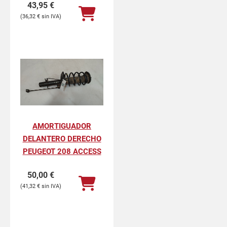
43,95
€
36,32
€
AMORTIGUADOR
DELANTERO DERECHO
PEUGEOT 208 ACCESS
50,00
€
41,32
€