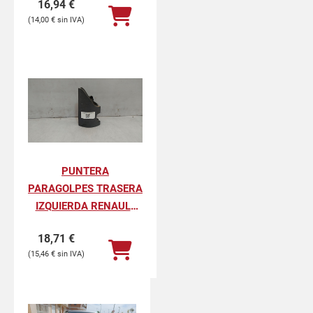
16,94
€
PROFESIONAL
14,00
€
PUNTERA
PARAGOLPES TRASERA
IZQUIERDA RENAULT
KANGOO II
18,71
€
PROFESIONAL
15,46
€