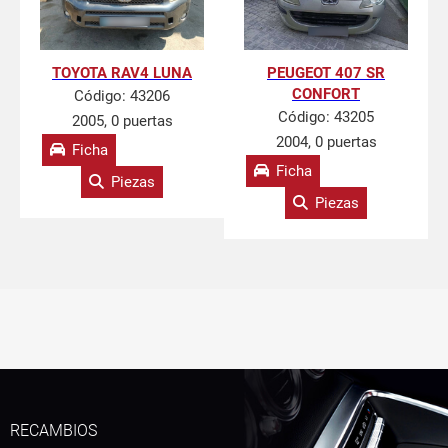
TOYOTA RAV4 LUNA
PEUGEOT 407 SR
CONFORT
Código:
43206
Código:
43205
2005, 0 puertas
2004, 0 puertas
Ficha
Ficha
Piezas
Piezas
RECAMBIOS