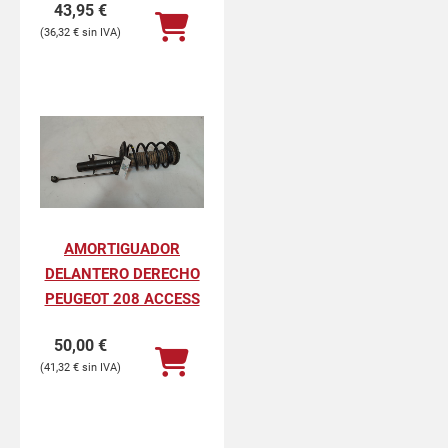
43,95
€
36,32
€
AMORTIGUADOR
DELANTERO DERECHO
PEUGEOT 208 ACCESS
50,00
€
41,32
€