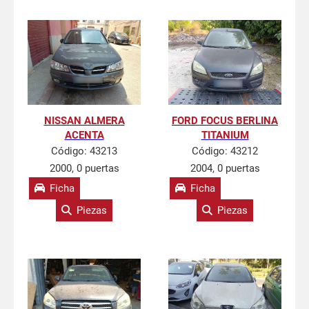
NISSAN ALMERA
FORD FOCUS BERLINA
ACENTA
TITANIUM
Código:
43213
Código:
43212
2000, 0 puertas
2004, 0 puertas
Ficha
Ficha
Piezas
Piezas