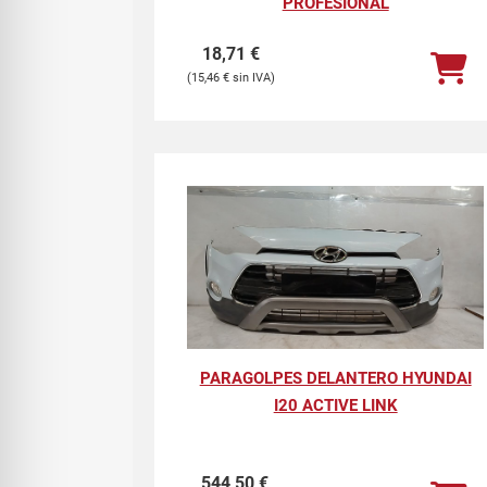
PROFESIONAL
18,71
€
15,46
€
PARAGOLPES DELANTERO HYUNDAI
I20 ACTIVE LINK
544,50
€