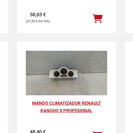
50,03
€
41,35
€
MANDO CLIMATIZADOR RENAULT
KANGOO II PROFESIONAL
48,40
€