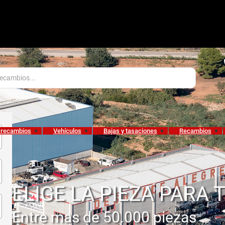
 recambios
Vehículos
Bajas y tasaciones
Recambios
ELIGE LA PIEZA PARA 
Entre mas de 50.000 piezas