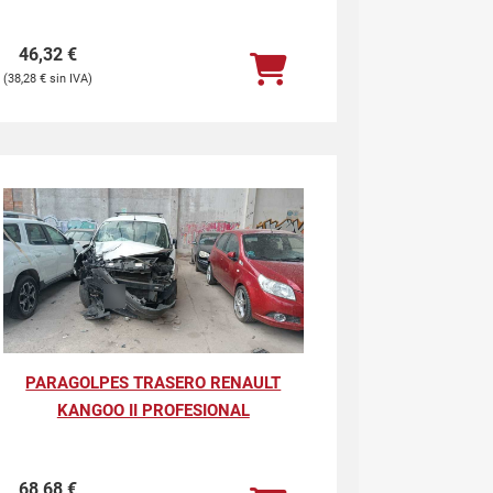
46,32
€
38,28
€
PARAGOLPES TRASERO RENAULT
KANGOO II PROFESIONAL
68,68
€