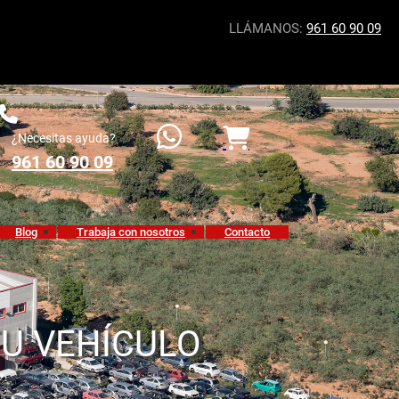
LLÁMANOS:
961 60 90 09
¿Necesitas ayuda?
961 60 90 09
Blog
Trabaja con nosotros
Contacto
TU VEHÍCULO