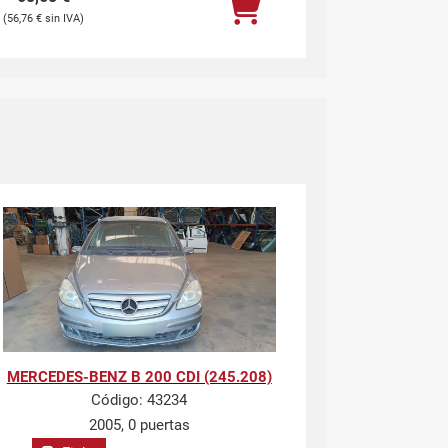
56,76
€
MERCEDES-BENZ B 200 CDI (245.208)
Código:
43234
2005, 0 puertas