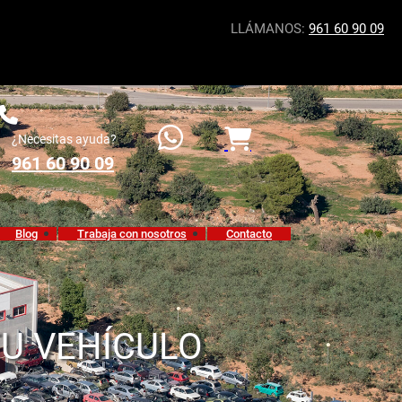
LLÁMANOS:
961 60 90 09
¿Necesitas ayuda?
961 60 90 09
Blog
Trabaja con nosotros
Contacto
TU VEHÍCULO