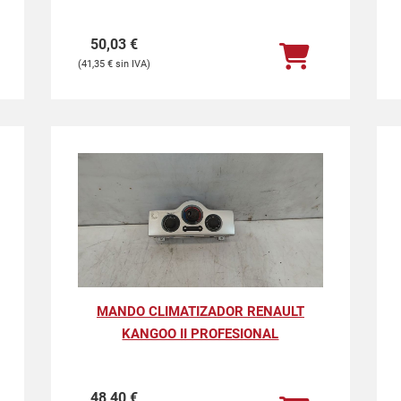
50,03
€
41,35
€
MANDO CLIMATIZADOR RENAULT
KANGOO II PROFESIONAL
48,40
€