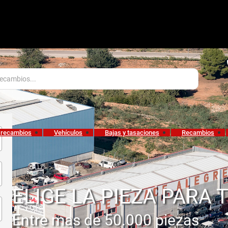
 recambios
Vehículos
Bajas y tasaciones
Recambios
ELIGE LA PIEZA PARA 
Entre mas de 50.000 piezas