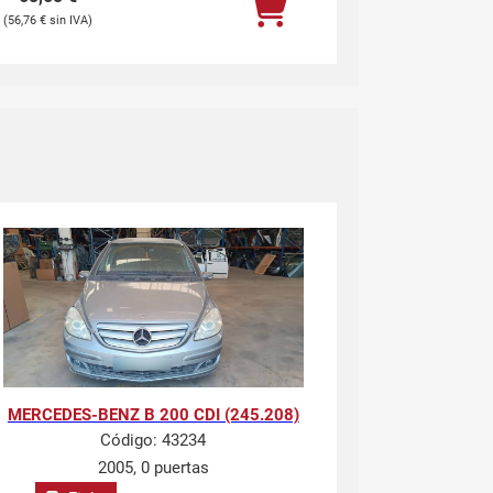
56,76
€
MERCEDES-BENZ B 200 CDI (245.208)
Código:
43234
2005, 0 puertas