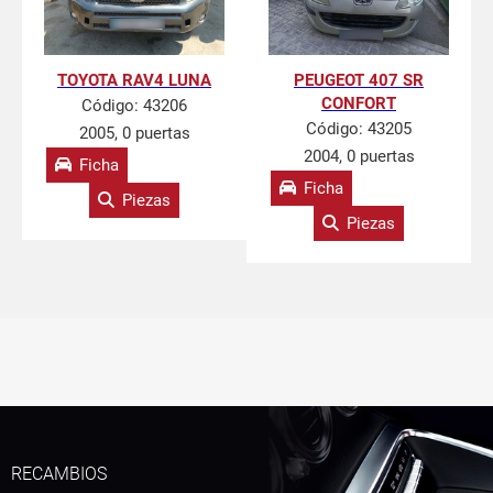
TOYOTA RAV4 LUNA
PEUGEOT 407 SR
CONFORT
Código:
43206
Código:
43205
2005, 0 puertas
2004, 0 puertas
Ficha
Ficha
Piezas
Piezas
RECAMBIOS