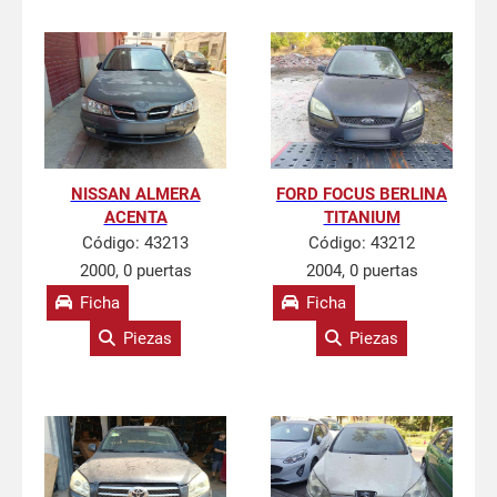
NISSAN ALMERA
FORD FOCUS BERLINA
ACENTA
TITANIUM
Código:
43213
Código:
43212
2000, 0 puertas
2004, 0 puertas
Ficha
Ficha
Piezas
Piezas