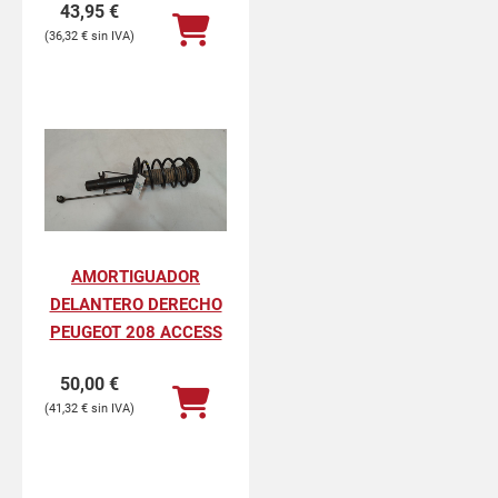
43,95
€
36,32
€
AMORTIGUADOR
DELANTERO DERECHO
PEUGEOT 208 ACCESS
50,00
€
41,32
€