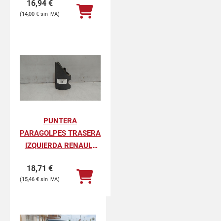
16,94
€
PROFESIONAL
14,00
€
PUNTERA
PARAGOLPES TRASERA
IZQUIERDA RENAULT
KANGOO II
18,71
€
PROFESIONAL
15,46
€