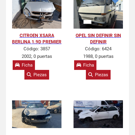
CITROEN XSARA
OPEL SIN DEFINIR SIN
BERLINA 1.9D PREMIER
DEFINIR
Código:
3857
Código:
6424
2002, 0 puertas
1988, 0 puertas
Ficha
Ficha
Piezas
Piezas