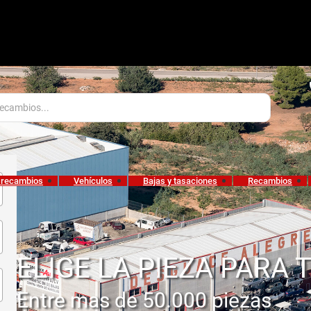
 recambios
Vehículos
Bajas y tasaciones
Recambios
ELIGE LA PIEZA PARA 
Entre mas de 50.000 piezas