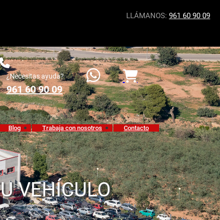
LLÁMANOS:
961 60 90 09
¿Necesitas ayuda?
961 60 90 09
Blog
Trabaja con nosotros
Contacto
TU VEHÍCULO