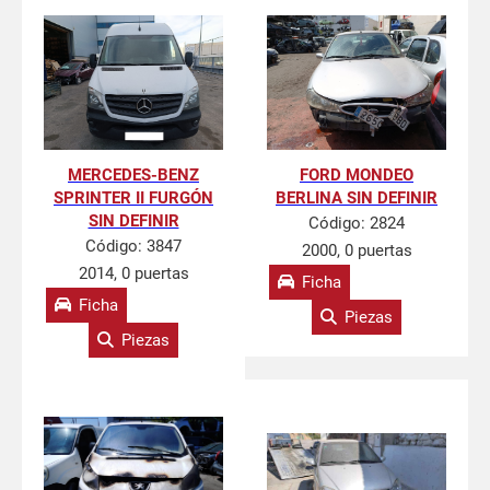
MERCEDES-BENZ
FORD MONDEO
SPRINTER II FURGÓN
BERLINA SIN DEFINIR
SIN DEFINIR
Código:
2824
Código:
3847
2000, 0 puertas
2014, 0 puertas
Ficha
Ficha
Piezas
Piezas