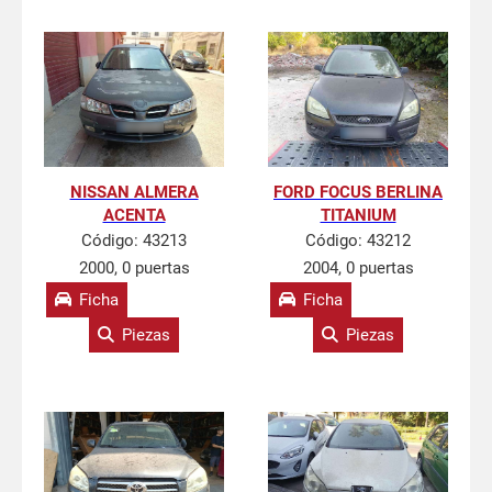
NISSAN ALMERA
FORD FOCUS BERLINA
ACENTA
TITANIUM
Código:
43213
Código:
43212
2000, 0 puertas
2004, 0 puertas
Ficha
Ficha
Piezas
Piezas