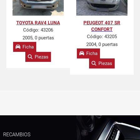
TOYOTA RAV4 LUNA
PEUGEOT 407 SR
CONFORT
Código:
43206
Código:
43205
2005, 0 puertas
2004, 0 puertas
Ficha
Ficha
Piezas
Piezas
RECAMBIOS