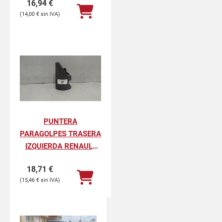
16,94
€
PROFESIONAL
14,00
€
PUNTERA
PARAGOLPES TRASERA
IZQUIERDA RENAULT
KANGOO II
18,71
€
PROFESIONAL
15,46
€