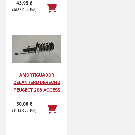
43,95
€
36,32
€
AMORTIGUADOR
DELANTERO DERECHO
PEUGEOT 208 ACCESS
50,00
€
41,32
€