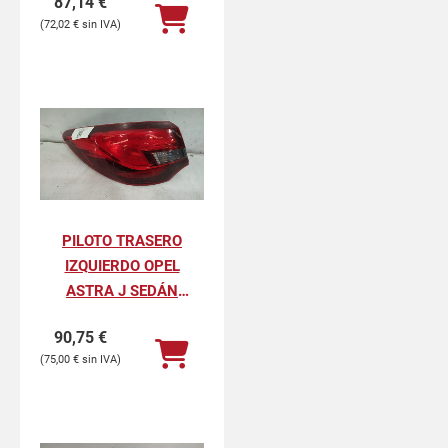
87,14
€
72,02
€
PILOTO TRASERO
IZQUIERDO OPEL
ASTRA J SEDÁN
SELECTIVE ECOFLEX
90,75
€
75,00
€