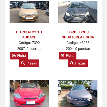
CITROEN C3 1.1
FORD FOCUS
AUDACE
SPORTBREAK GHIA
Código:
7390
Código:
43233
2007, 0 puertas
2004, 0 puertas
Ficha
Ficha
Piezas
Piezas