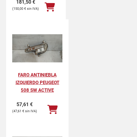
181,50
€
150,00
€
FARO ANTINIEBLA
IZQUIERDO PEUGEOT
508 SW ACTIVE
57,61
€
47,61
€