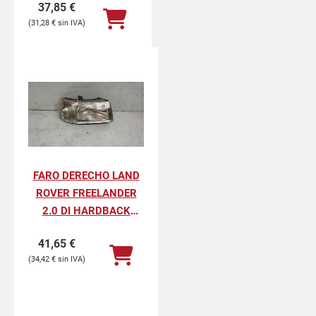
37,85
€
31,28
€
FARO DERECHO LAND
ROVER FREELANDER
2.0 DI HARDBACK
(72KW)
41,65
€
34,42
€