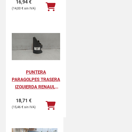
16,94
€
PROFESIONAL
14,00
€
PUNTERA
PARAGOLPES TRASERA
IZQUIERDA RENAULT
KANGOO II
18,71
€
PROFESIONAL
15,46
€