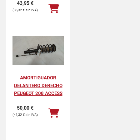
43,95
€
36,32
€
AMORTIGUADOR
DELANTERO DERECHO
PEUGEOT 208 ACCESS
50,00
€
41,32
€