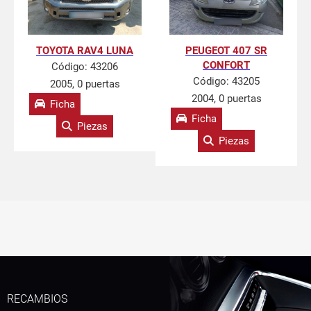
TOYOTA RAV4 LUNA
PEUGEOT 407 SR
CONFORT
Código:
43206
Código:
43205
2005, 0 puertas
2004, 0 puertas
Ficha
Ficha
Piezas
Piezas
RECAMBIOS