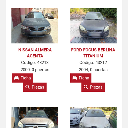
NISSAN ALMERA
FORD FOCUS BERLINA
ACENTA
TITANIUM
Código:
43213
Código:
43212
2000, 0 puertas
2004, 0 puertas
Ficha
Ficha
Piezas
Piezas