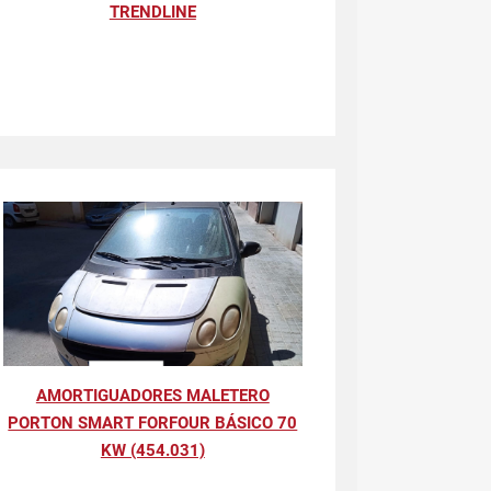
TRENDLINE
AMORTIGUADORES MALETERO
PORTON SMART FORFOUR BÁSICO 70
KW (454.031)