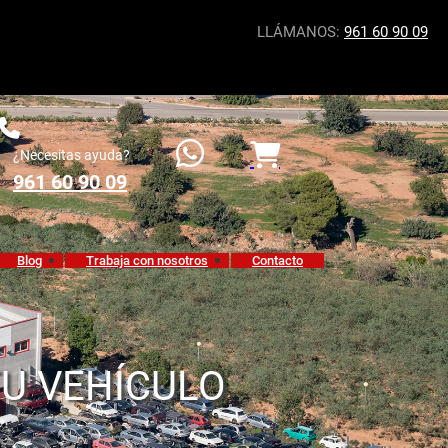
LLÁMANOS:
961 60 90 09
¿Necesitas ayuda?
961 60 90 09
Blog
Trabaja con nosotros
Contacto
TU VEHÍCULO