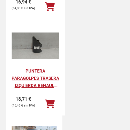
16,94
€
PROFESIONAL
14,00
€
PUNTERA
PARAGOLPES TRASERA
IZQUIERDA RENAULT
KANGOO II
18,71
€
PROFESIONAL
15,46
€