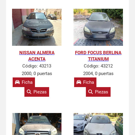
NISSAN ALMERA
FORD FOCUS BERLINA
ACENTA
TITANIUM
Código:
43213
Código:
43212
2000, 0 puertas
2004, 0 puertas
Ficha
Ficha
Piezas
Piezas