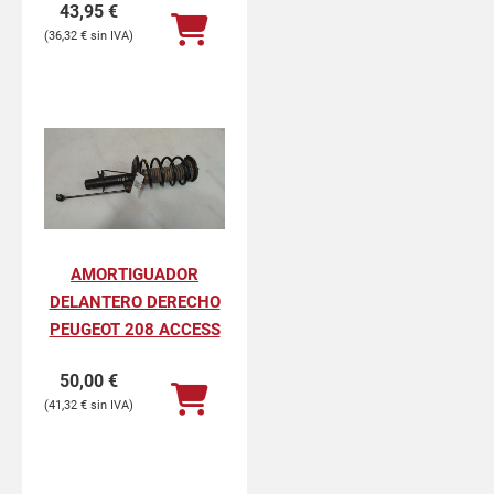
43,95
€
36,32
€
AMORTIGUADOR
DELANTERO DERECHO
PEUGEOT 208 ACCESS
50,00
€
41,32
€