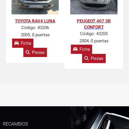
TOYOTA RAV4 LUNA
PEUGEOT 407 SR
CONFORT
Código:
43206
Código:
43205
2005, 0 puertas
2004, 0 puertas
Ficha
Ficha
Piezas
Piezas
RECAMBIOS