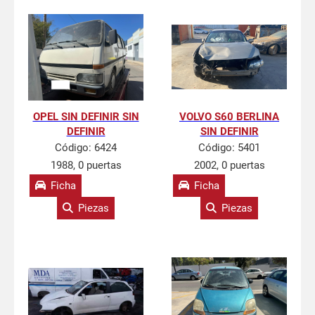
OPEL SIN DEFINIR SIN
VOLVO S60 BERLINA
DEFINIR
SIN DEFINIR
Código:
6424
Código:
5401
1988, 0 puertas
2002, 0 puertas
Ficha
Ficha
Piezas
Piezas