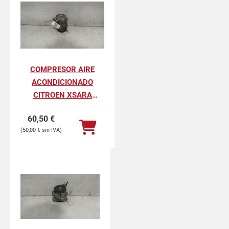
COMPRESOR AIRE
ACONDICIONADO
CITROEN XSARA
PICASSO 1.6 HDI 90 SX
60,50
€
50,00
€