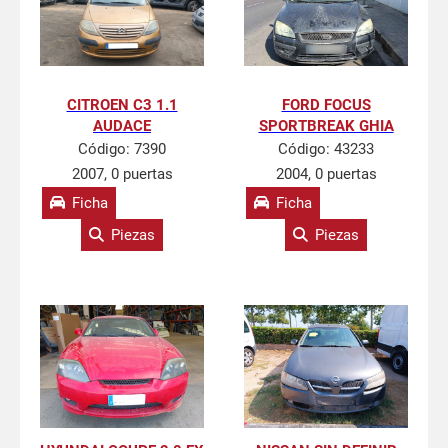
CITROEN C3 1.1
FORD FOCUS
AUDACE
SPORTBREAK GHIA
Código:
7390
Código:
43233
2007, 0 puertas
2004, 0 puertas
Ficha
Ficha
Piezas
Piezas