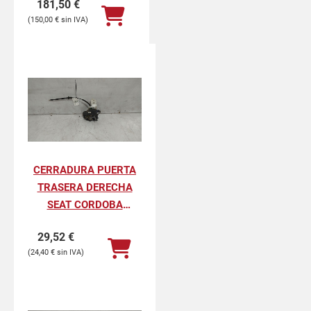
181,50
€
150,00
€
CERRADURA PUERTA
TRASERA DERECHA
SEAT CORDOBA
BERLINA FRESH
29,52
€
24,40
€