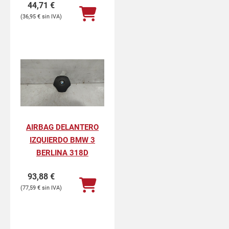
44,71
€
36,95
€
AIRBAG DELANTERO
IZQUIERDO BMW 3
BERLINA 318D
93,88
€
77,59
€