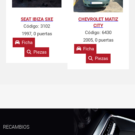
SEAT IBIZA SXE
CHEVROLET MATIZ
CITY
Código:
3102
Código:
6430
1997, 0 puertas
2005, 0 puertas
Ficha
Ficha
Piezas
Piezas
RECAMBIOS