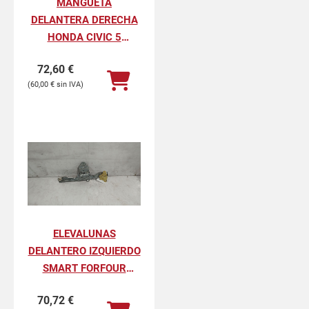
MANGUETA
DELANTERA DERECHA
HONDA CIVIC 5
PUERTAS 1.7 CTDI ES
72,60
€
60,00
€
ELEVALUNAS
DELANTERO IZQUIERDO
SMART FORFOUR
ELECTRIC DRIVE - EQ
70,72
€
(453.091)