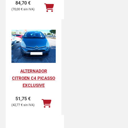
84,70
€
70,00
€
ALTERNADOR
CITROEN C4 PICASSO
EXCLUSIVE
51,75
€
42,77
€