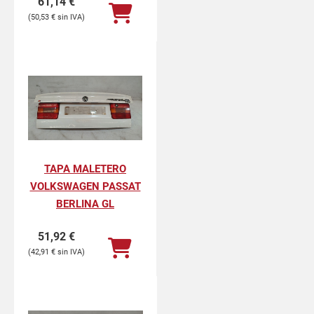
61,14
€
50,53
€
TAPA MALETERO
VOLKSWAGEN PASSAT
BERLINA GL
51,92
€
42,91
€