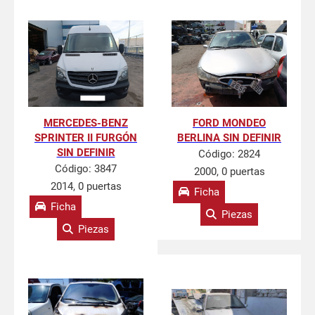
MERCEDES-BENZ
FORD MONDEO
SPRINTER II FURGÓN
BERLINA SIN DEFINIR
SIN DEFINIR
Código:
2824
Código:
3847
2000, 0 puertas
2014, 0 puertas
Ficha
Ficha
Piezas
Piezas