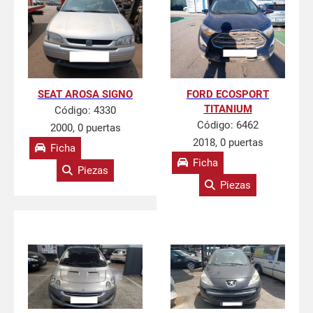
SEAT AROSA SIGNO
FORD ECOSPORT
TITANIUM
Código:
4330
Código:
6462
2000, 0 puertas
2018, 0 puertas
Ficha
Ficha
Piezas
Piezas