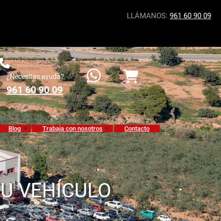
LLÁMANOS:
961 60 90 09
¿Necesitas ayuda?
961 60 90 09
Blog
Trabaja con nosotros
Contacto
TU VEHÍCULO