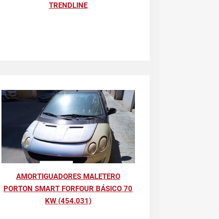
TRENDLINE
AMORTIGUADORES MALETERO
PORTON SMART FORFOUR BÁSICO 70
KW (454.031)