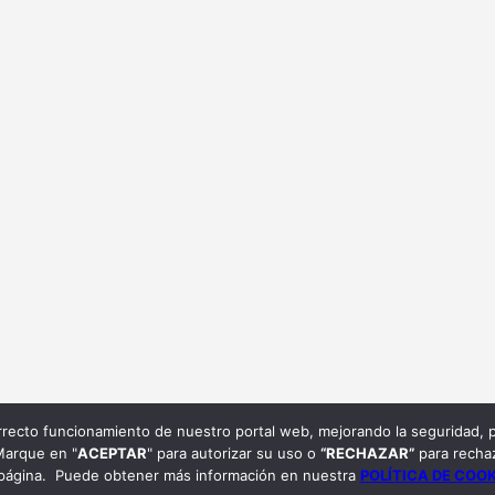
orrecto funcionamiento de nuestro portal web, mejorando la seguridad, p
 Marque en "
ACEPTAR
" para autorizar su uso o
“RECHAZAR”
para rechaz
a página. Puede obtener más información en nuestra
POLÍTICA DE COO