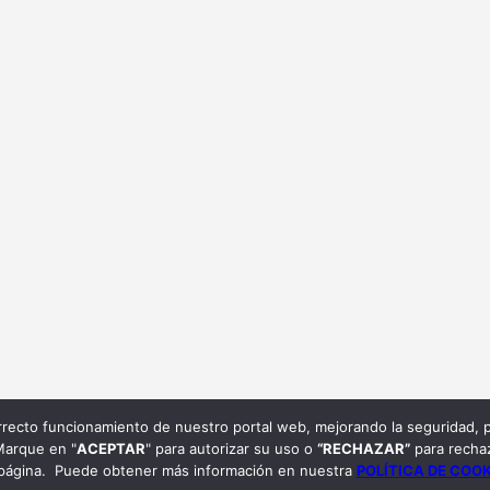
orrecto funcionamiento de nuestro portal web, mejorando la seguridad, p
 Marque en "
ACEPTAR
" para autorizar su uso o
“RECHAZAR”
para rechaz
a página. Puede obtener más información en nuestra
POLÍTICA DE COO