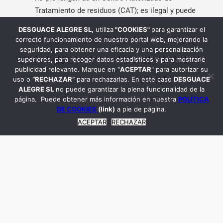
Tratamiento de residuos (CAT); es ilegal y puede
conllevar fuertes multas, y
Desguace Alegre somos
DESGUACE ALEGRE SL
,
utiliza
"COOKIES"
para garantizar el
CAT
.
correcto funcionamiento de nuestro portal web, mejorando la
seguridad, para obtener una eficacia y una personalización
Piezas de recambio de coches
superiores, para recoger datos estadísticos y para mostrarle
publicidad relevante. Marque en "
ACEPTAR
" para autorizar su
Como conclusión, adquirir tus
piezas de
recambio de
uso o
“RECHAZAR”
para rechazarlas. En este caso
DESGUACE
coches
en
Desguace Alegre
es la mejor opción. No
ALEGRE SL
no puede garantizar la plena funcionalidad de la
solamente porque nuestras piezas están completamente
página. Puede obtener más información en nuestra
POLÍTICA
DE COOKIES
(link)
a pie de página.
avaladas para su uso o sean económicas. Sino también
ACEPTAR
RECHAZAR
por causas de conservación medioambiental y por último
porque, gracias a internet, puedes adquirir las piezas que
necesitas de forma rápida y cómoda. Así que, ¿por qué
no empiezas ya a ahorrar y adquirir los
recambios
desguace coches
en nuestro desguace?