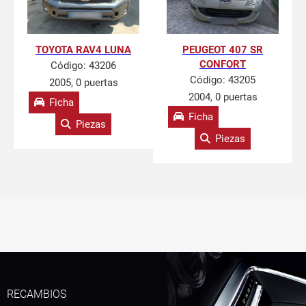
TOYOTA RAV4 LUNA
PEUGEOT 407 SR
CONFORT
Código:
43206
Código:
43205
2005, 0 puertas
2004, 0 puertas
Ficha
Ficha
Piezas
Piezas
RECAMBIOS