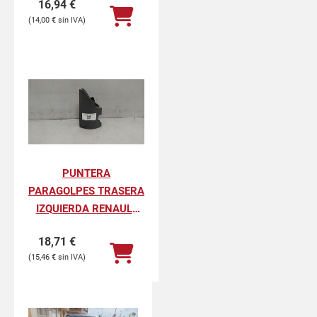
16,94
€
PROFESIONAL
14,00
€
PUNTERA
PARAGOLPES TRASERA
IZQUIERDA RENAULT
KANGOO II
18,71
€
PROFESIONAL
15,46
€