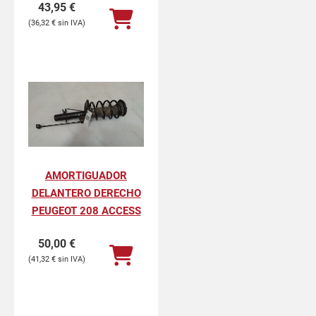
43,95
€
36,32
€
AMORTIGUADOR
DELANTERO DERECHO
PEUGEOT 208 ACCESS
50,00
€
41,32
€