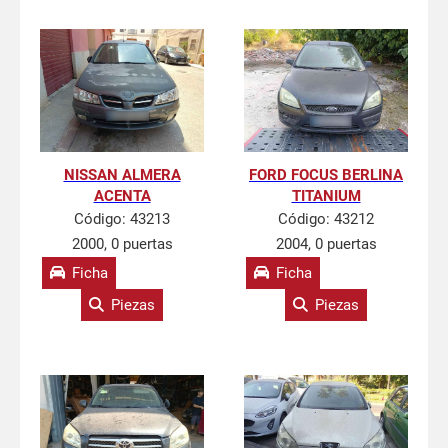
NISSAN ALMERA
FORD FOCUS BERLINA
ACENTA
TITANIUM
Código:
43213
Código:
43212
2000, 0 puertas
2004, 0 puertas
Ficha
Ficha
Piezas
Piezas