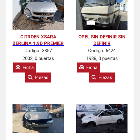
CITROEN XSARA
OPEL SIN DEFINIR SIN
BERLINA 1.9D PREMIER
DEFINIR
Código:
3857
Código:
6424
2002, 0 puertas
1988, 0 puertas
Ficha
Ficha
Piezas
Piezas