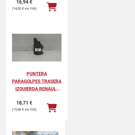
16,94
€
PROFESIONAL
14,00
€
PUNTERA
PARAGOLPES TRASERA
IZQUIERDA RENAULT
KANGOO II
18,71
€
PROFESIONAL
15,46
€