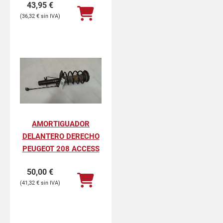
43,95
€
36,32
€
AMORTIGUADOR
DELANTERO DERECHO
PEUGEOT 208 ACCESS
50,00
€
41,32
€