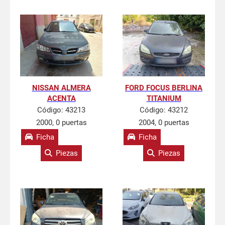
NISSAN ALMERA
FORD FOCUS BERLINA
ACENTA
TITANIUM
Código:
43213
Código:
43212
2000, 0 puertas
2004, 0 puertas
Ficha
Ficha
Piezas
Piezas