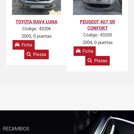
TOYOTA RAV4 LUNA
PEUGEOT 407 SR
CONFORT
Código:
43206
Código:
43205
2005, 0 puertas
2004, 0 puertas
Ficha
Ficha
Piezas
Piezas
RECAMBIOS