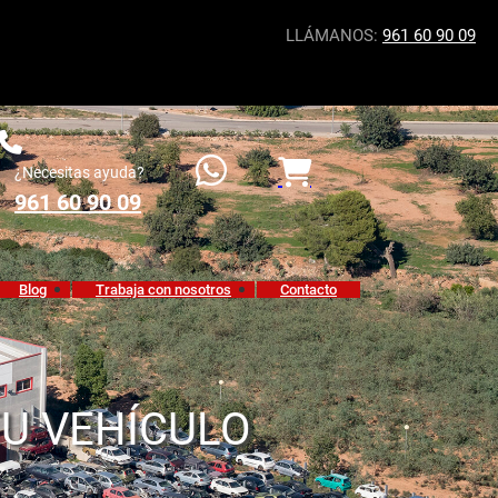
LLÁMANOS:
961 60 90 09
¿Necesitas ayuda?
961 60 90 09
Blog
Trabaja con nosotros
Contacto
TU VEHÍCULO