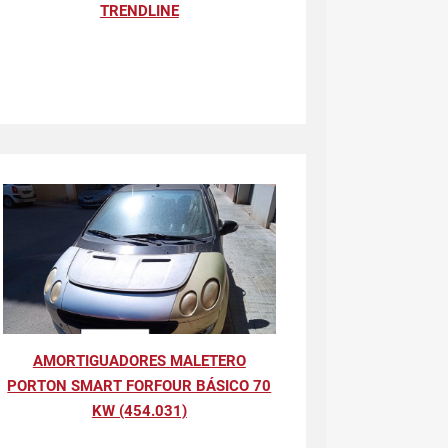
TRENDLINE
AMORTIGUADORES MALETERO
PORTON SMART FORFOUR BÁSICO 70
KW (454.031)