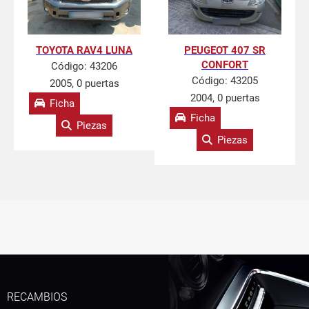
TOYOTA RAV4 LUNA
PEUGEOT 407 SR
CONFORT
Código:
43206
Código:
43205
2005, 0 puertas
2004, 0 puertas
Ficha
Ficha
Piezas
Piezas
RECAMBIOS