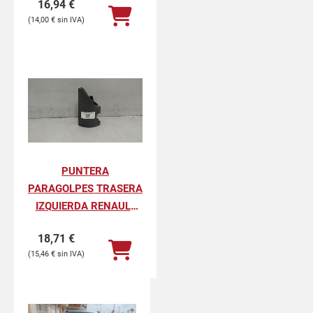
16,94
€
PROFESIONAL
14,00
€
PUNTERA
PARAGOLPES TRASERA
IZQUIERDA RENAULT
KANGOO II
18,71
€
PROFESIONAL
15,46
€