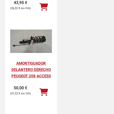
43,95
€
36,32
€
AMORTIGUADOR
DELANTERO DERECHO
PEUGEOT 208 ACCESS
50,00
€
41,32
€