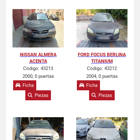
NISSAN ALMERA
FORD FOCUS BERLINA
ACENTA
TITANIUM
Código:
43213
Código:
43212
2000, 0 puertas
2004, 0 puertas
Ficha
Ficha
Piezas
Piezas