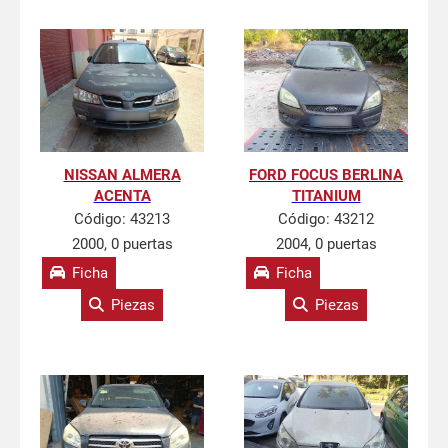
NISSAN ALMERA
FORD FOCUS BERLINA
ACENTA
TITANIUM
Código:
43213
Código:
43212
2000, 0 puertas
2004, 0 puertas
Ficha
Ficha
Piezas
Piezas