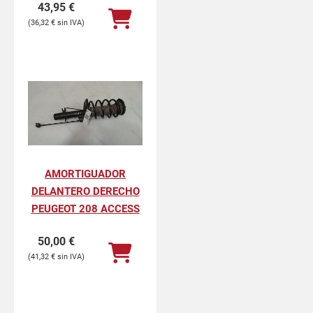
43,95
€
36,32
€
AMORTIGUADOR
DELANTERO DERECHO
PEUGEOT 208 ACCESS
50,00
€
41,32
€