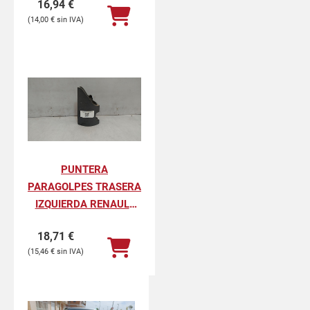
16,94
€
PROFESIONAL
14,00
€
PUNTERA
PARAGOLPES TRASERA
IZQUIERDA RENAULT
KANGOO II
18,71
€
PROFESIONAL
15,46
€