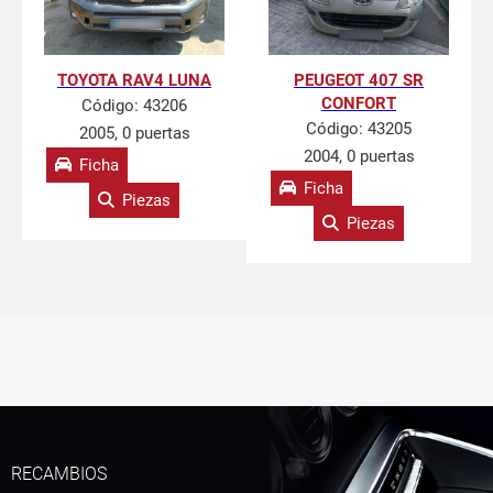
TOYOTA RAV4 LUNA
PEUGEOT 407 SR
CONFORT
Código:
43206
Código:
43205
2005, 0 puertas
2004, 0 puertas
Ficha
Ficha
Piezas
Piezas
RECAMBIOS