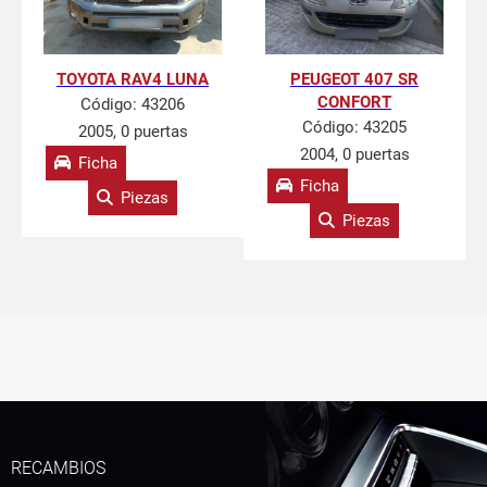
TOYOTA RAV4 LUNA
PEUGEOT 407 SR
CONFORT
Código:
43206
Código:
43205
2005, 0 puertas
2004, 0 puertas
Ficha
Ficha
Piezas
Piezas
RECAMBIOS