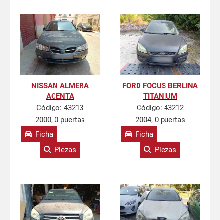
NISSAN ALMERA
FORD FOCUS BERLINA
ACENTA
TITANIUM
Código:
43213
Código:
43212
2000, 0 puertas
2004, 0 puertas
Ficha
Ficha
Piezas
Piezas