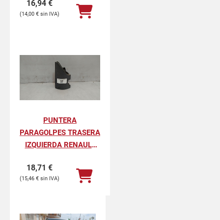
16,94
€
PROFESIONAL
14,00
€
PUNTERA
PARAGOLPES TRASERA
IZQUIERDA RENAULT
KANGOO II
18,71
€
PROFESIONAL
15,46
€