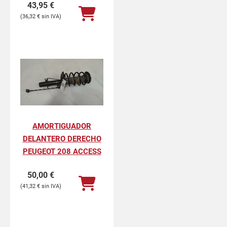
43,95
€
36,32
€
AMORTIGUADOR
DELANTERO DERECHO
PEUGEOT 208 ACCESS
50,00
€
41,32
€