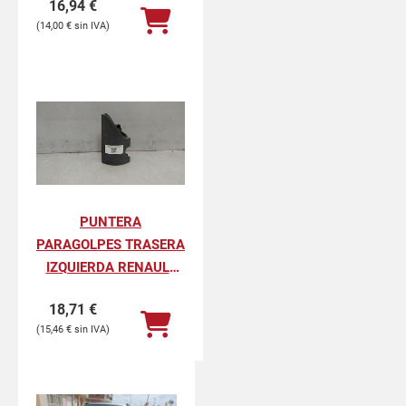
16,94
€
PROFESIONAL
14,00
€
PUNTERA
PARAGOLPES TRASERA
IZQUIERDA RENAULT
KANGOO II
18,71
€
PROFESIONAL
15,46
€