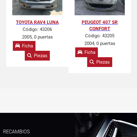
TOYOTA RAV4 LUNA
PEUGEOT 407 SR
CONFORT
Código:
43206
Código:
43205
2005, 0 puertas
2004, 0 puertas
Ficha
Ficha
Piezas
Piezas
RECAMBIOS