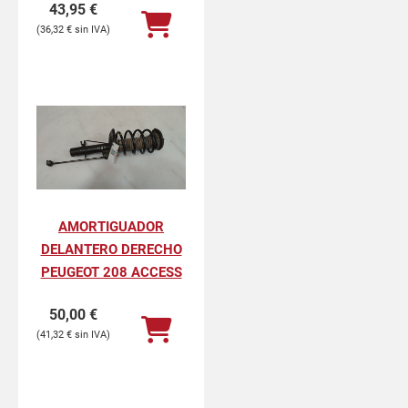
43,95
€
36,32
€
AMORTIGUADOR
DELANTERO DERECHO
PEUGEOT 208 ACCESS
50,00
€
41,32
€