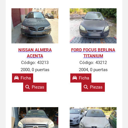
NISSAN ALMERA
FORD FOCUS BERLINA
ACENTA
TITANIUM
Código:
43213
Código:
43212
2000, 0 puertas
2004, 0 puertas
Ficha
Ficha
Piezas
Piezas