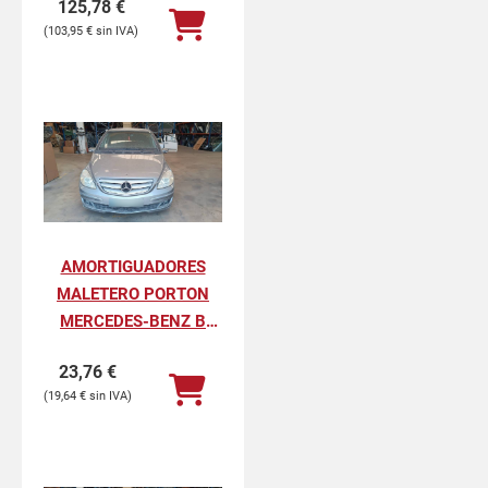
125,78
€
103,95
€
AMORTIGUADORES
MALETERO PORTON
MERCEDES-BENZ B
200 CDI (245.208)
23,76
€
19,64
€