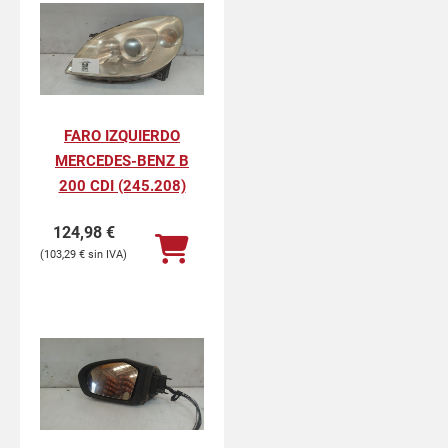
FARO IZQUIERDO
MERCEDES-BENZ B
200 CDI (245.208)
124,98
€
103,29
€