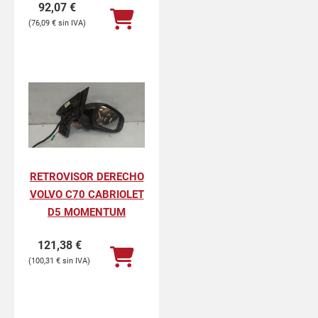
92,07
€
76,09
€
RETROVISOR DERECHO
VOLVO C70 CABRIOLET
D5 MOMENTUM
121,38
€
100,31
€