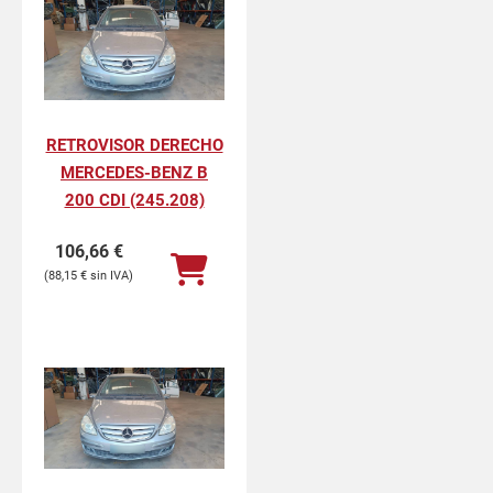
RETROVISOR DERECHO
MERCEDES-BENZ B
200 CDI (245.208)
106,66
€
88,15
€