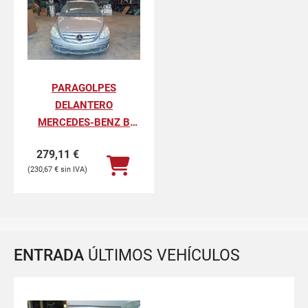
PARAGOLPES
DELANTERO
MERCEDES-BENZ B
200 CDI (245.208)
279,11
€
230,67
€
ENTRADA
ÚLTIMOS VEHÍCULOS