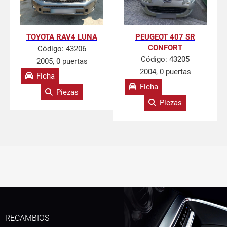
TOYOTA RAV4 LUNA
PEUGEOT 407 SR
CONFORT
Código:
43206
Código:
43205
2005, 0 puertas
2004, 0 puertas
Ficha
Ficha
Piezas
Piezas
RECAMBIOS