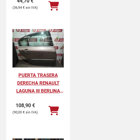
44,70
€
36,94
€
PUERTA TRASERA
DERECHA RENAULT
LAGUNA III BERLINA
EXPRESSION
108,90
€
90,00
€