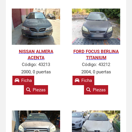
NISSAN ALMERA
FORD FOCUS BERLINA
ACENTA
TITANIUM
Código:
43213
Código:
43212
2000, 0 puertas
2004, 0 puertas
Ficha
Ficha
Piezas
Piezas