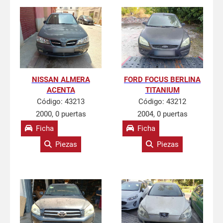
NISSAN ALMERA
FORD FOCUS BERLINA
ACENTA
TITANIUM
Código:
43213
Código:
43212
2000, 0 puertas
2004, 0 puertas
Ficha
Ficha
Piezas
Piezas