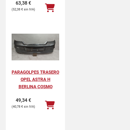
63,38
€
52,38
€
PARAGOLPES TRASERO
OPEL ASTRA H
BERLINA COSMO
49,34
€
40,78
€