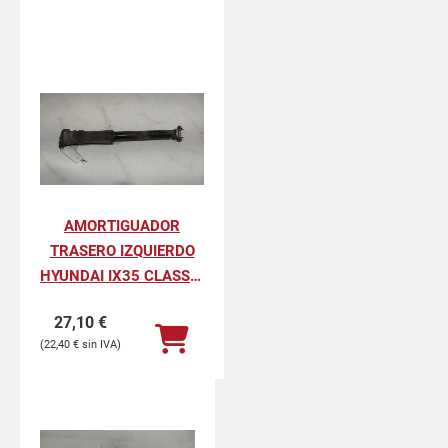
AMORTIGUADOR
TRASERO IZQUIERDO
HYUNDAI IX35 CLASSIC
2WD
27,10
€
22,40
€