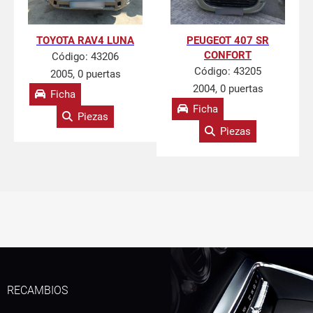
TOYOTA RAV4 LUNA
PEUGEOT 407 SR
CONFORT
Código:
43206
Código:
43205
2005, 0 puertas
2004, 0 puertas
Ficha
Ficha
Piezas
Piezas
RECAMBIOS