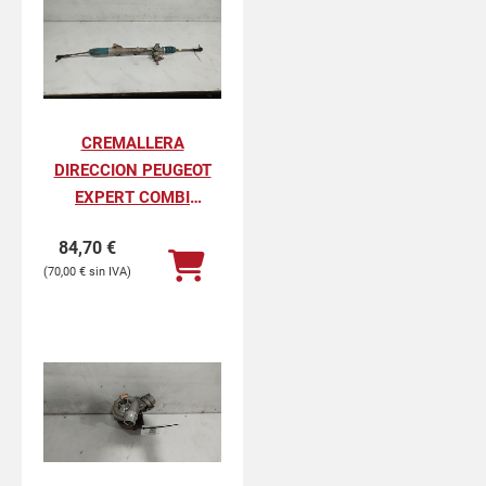
CREMALLERA
DIRECCION PEUGEOT
EXPERT COMBI
ACRISTALADO (5
84,70
€
PLAZAS)
70,00
€