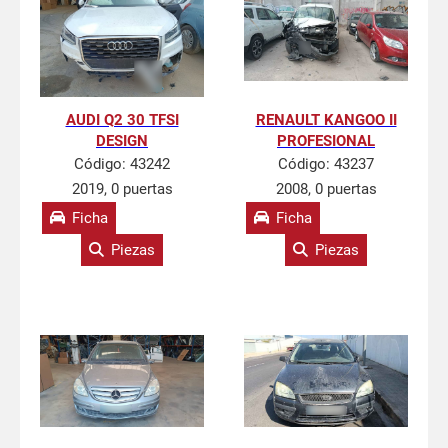
AUDI Q2 30 TFSI
RENAULT KANGOO II
DESIGN
PROFESIONAL
Código:
43242
Código:
43237
2019, 0 puertas
2008, 0 puertas
Ficha
Ficha
Piezas
Piezas