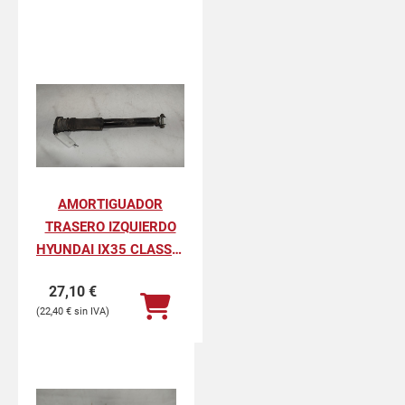
AMORTIGUADOR
TRASERO IZQUIERDO
HYUNDAI IX35 CLASSIC
2WD
27,10
€
22,40
€