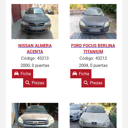
NISSAN ALMERA
FORD FOCUS BERLINA
ACENTA
TITANIUM
Código:
43213
Código:
43212
2000, 0 puertas
2004, 0 puertas
Ficha
Ficha
Piezas
Piezas