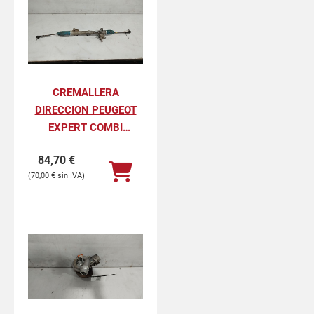
CREMALLERA
DIRECCION PEUGEOT
EXPERT COMBI
ACRISTALADO (5
84,70
€
PLAZAS)
70,00
€