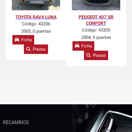
TOYOTA RAV4 LUNA
PEUGEOT 407 SR
CONFORT
Código:
43206
Código:
43205
2005, 0 puertas
2004, 0 puertas
Ficha
Ficha
Piezas
Piezas
RECAMBIOS