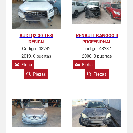
AUDI Q2 30 TFSI
RENAULT KANGOO II
DESIGN
PROFESIONAL
Código:
43242
Código:
43237
2019, 0 puertas
2008, 0 puertas
Ficha
Ficha
Piezas
Piezas