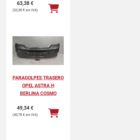
63,38
€
52,38
€
PARAGOLPES TRASERO
OPEL ASTRA H
BERLINA COSMO
49,34
€
40,78
€