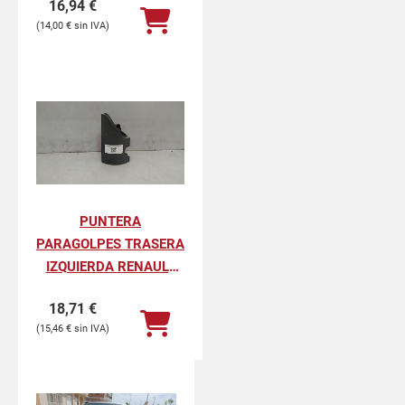
16,94
€
PROFESIONAL
14,00
€
PUNTERA
PARAGOLPES TRASERA
IZQUIERDA RENAULT
KANGOO II
18,71
€
PROFESIONAL
15,46
€