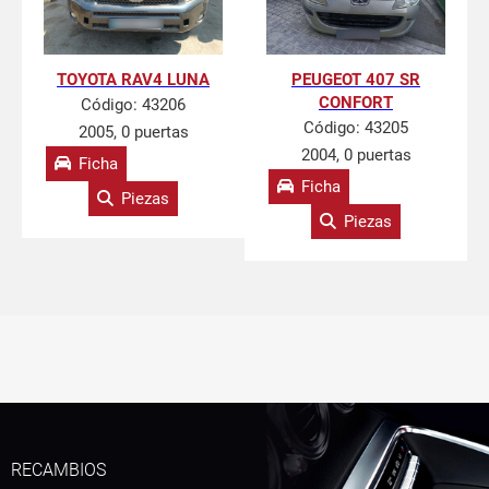
TOYOTA RAV4 LUNA
PEUGEOT 407 SR
CONFORT
Código:
43206
Código:
43205
2005, 0 puertas
2004, 0 puertas
Ficha
Ficha
Piezas
Piezas
RECAMBIOS