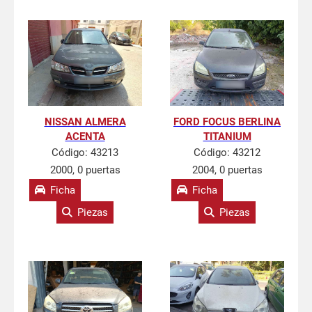
NISSAN ALMERA
FORD FOCUS BERLINA
ACENTA
TITANIUM
Código:
43213
Código:
43212
2000, 0 puertas
2004, 0 puertas
Ficha
Ficha
Piezas
Piezas