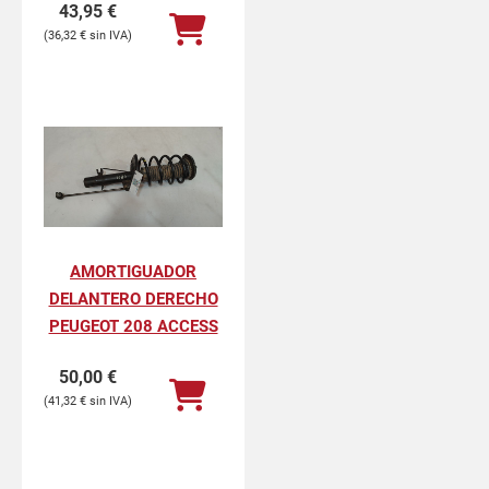
43,95
€
36,32
€
AMORTIGUADOR
DELANTERO DERECHO
PEUGEOT 208 ACCESS
50,00
€
41,32
€