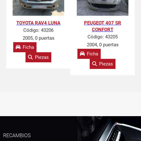
TOYOTA RAV4 LUNA
PEUGEOT 407 SR
CONFORT
Código:
43206
Código:
43205
2005, 0 puertas
2004, 0 puertas
Ficha
Ficha
Piezas
Piezas
RECAMBIOS