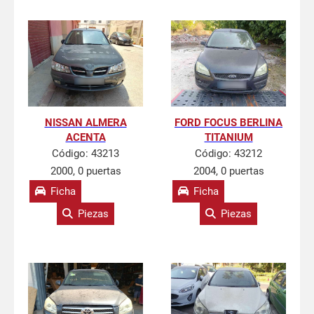
NISSAN ALMERA
FORD FOCUS BERLINA
ACENTA
TITANIUM
Código:
43213
Código:
43212
2000, 0 puertas
2004, 0 puertas
Ficha
Ficha
Piezas
Piezas