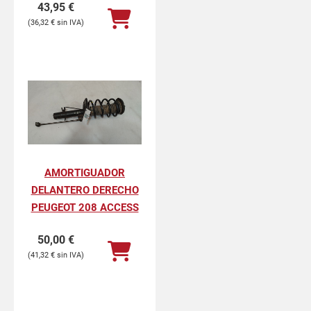
43,95
€
36,32
€
AMORTIGUADOR
DELANTERO DERECHO
PEUGEOT 208 ACCESS
50,00
€
41,32
€