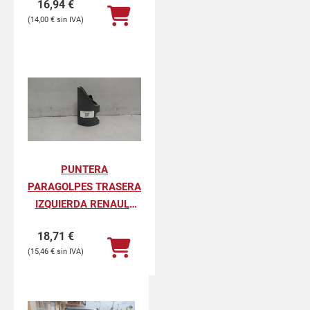
16,94
€
PROFESIONAL
14,00
€
PUNTERA
PARAGOLPES TRASERA
IZQUIERDA RENAULT
KANGOO II
18,71
€
PROFESIONAL
15,46
€