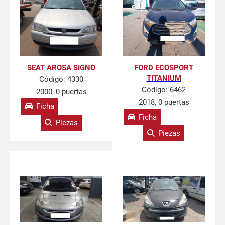
SEAT AROSA SIGNO
FORD ECOSPORT
TITANIUM
Código:
4330
Código:
6462
2000, 0 puertas
2018, 0 puertas
Ficha
Ficha
Piezas
Piezas