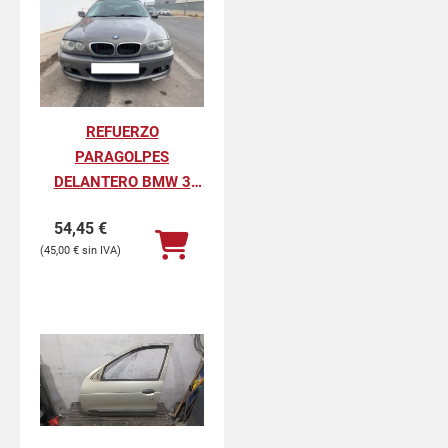
REFUERZO
PARAGOLPES
DELANTERO BMW 3
CABRIO 318 CI
54,45
€
45,00
€