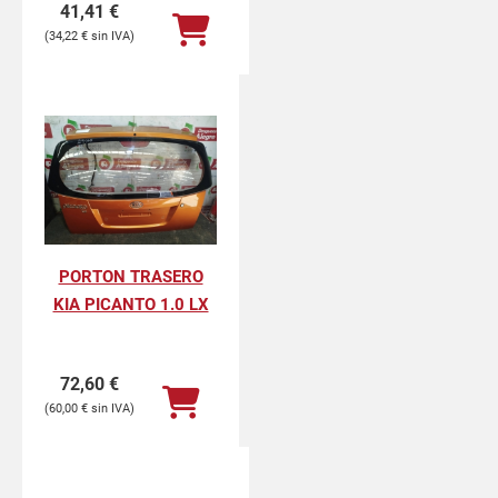
41,41
€
34,22
€
PORTON TRASERO
KIA PICANTO 1.0 LX
72,60
€
60,00
€