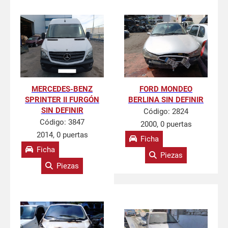
MERCEDES-BENZ
FORD MONDEO
SPRINTER II FURGÓN
BERLINA SIN DEFINIR
SIN DEFINIR
Código:
2824
Código:
3847
2000, 0 puertas
2014, 0 puertas
Ficha
Ficha
Piezas
Piezas