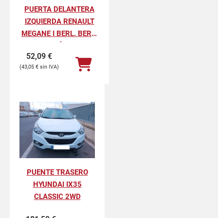
PUERTA DELANTERA
IZQUIERDA RENAULT
MEGANE I BERL. BERL.
CON PORTÓN 1.6E RN
52,09
€
43,05
€
PUENTE TRASERO
HYUNDAI IX35
CLASSIC 2WD