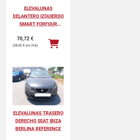
ELEVALUNAS
DELANTERO IZQUIERDO
SMART FORFOUR
ELECTRIC DRIVE - EQ
70,72
€
(453.091)
58,45
€
ELEVALUNAS TRASERO
DERECHO SEAT IBIZA
BERLINA REFERENCE