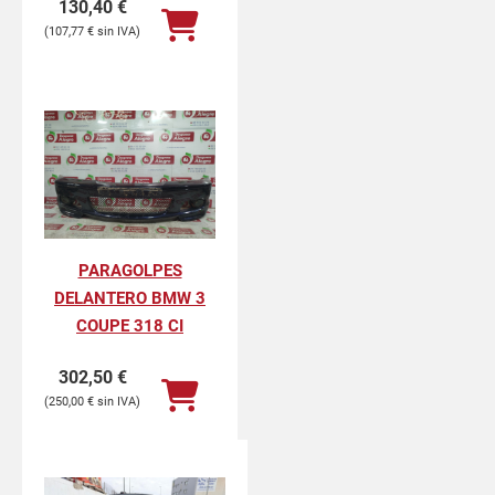
130,40
€
107,77
€
PARAGOLPES
DELANTERO BMW 3
COUPE 318 CI
302,50
€
250,00
€