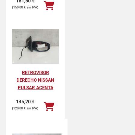
181,50
€
150,00
€
RETROVISOR
DERECHO NISSAN
PULSAR ACENTA
145,20
€
120,00
€