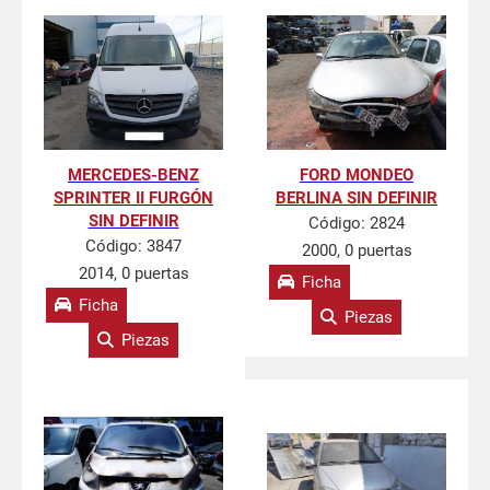
MERCEDES-BENZ
FORD MONDEO
SPRINTER II FURGÓN
BERLINA SIN DEFINIR
SIN DEFINIR
Código:
2824
Código:
3847
2000, 0 puertas
2014, 0 puertas
Ficha
Ficha
Piezas
Piezas