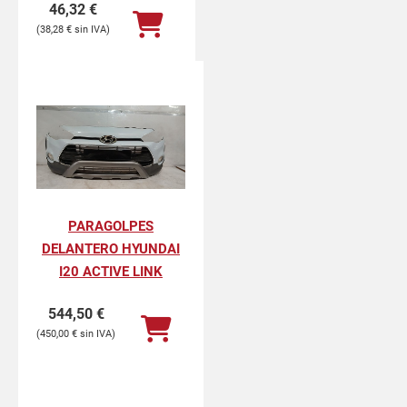
46,32
€
38,28
€
PARAGOLPES
DELANTERO HYUNDAI
I20 ACTIVE LINK
544,50
€
450,00
€