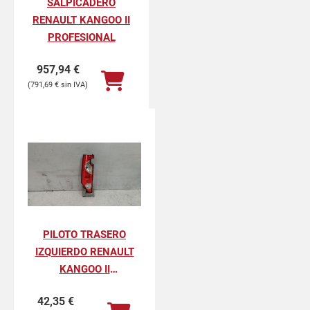
SALPICADERO
RENAULT KANGOO II
PROFESIONAL
957,94
€
791,69
€
PILOTO TRASERO
IZQUIERDO RENAULT
KANGOO II
PROFESIONAL
42,35
€