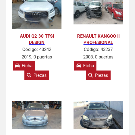
AUDI Q2 30 TFSI
RENAULT KANGOO II
DESIGN
PROFESIONAL
Código:
43242
Código:
43237
2019, 0 puertas
2008, 0 puertas
Ficha
Ficha
Piezas
Piezas