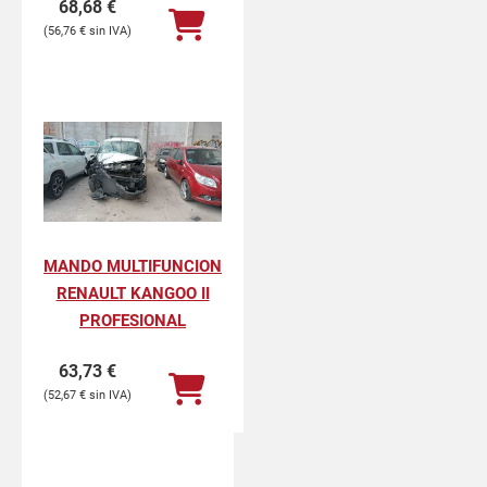
68,68
€
56,76
€
MANDO MULTIFUNCION
RENAULT KANGOO II
PROFESIONAL
63,73
€
52,67
€