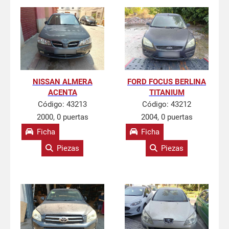
NISSAN ALMERA
FORD FOCUS BERLINA
ACENTA
TITANIUM
Código:
43213
Código:
43212
2000, 0 puertas
2004, 0 puertas
Ficha
Ficha
Piezas
Piezas