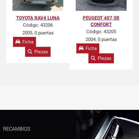
TOYOTA RAV4 LUNA
PEUGEOT 407 SR
CONFORT
Código:
43206
Código:
43205
2005, 0 puertas
2004, 0 puertas
Ficha
Ficha
Piezas
Piezas
RECAMBIOS