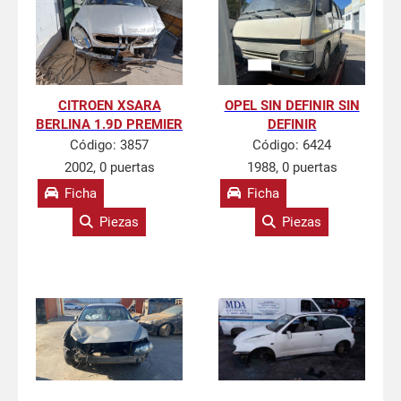
CITROEN XSARA
OPEL SIN DEFINIR SIN
BERLINA 1.9D PREMIER
DEFINIR
Código:
3857
Código:
6424
2002, 0 puertas
1988, 0 puertas
Ficha
Ficha
Piezas
Piezas