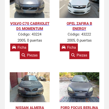
VOLVO C70 CABRIOLET
OPEL ZAFIRA B
D5 MOMENTUM
ENERGY
Código:
43224
Código:
43222
2005, 0 puertas
2005, 0 puertas
Ficha
Ficha
Piezas
Piezas
NISSAN ALMERA
FORD FOCUS BERLINA