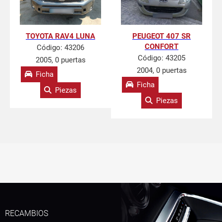
TOYOTA RAV4 LUNA
PEUGEOT 407 SR
CONFORT
Código:
43206
Código:
43205
2005, 0 puertas
2004, 0 puertas
Ficha
Ficha
Piezas
Piezas
RECAMBIOS