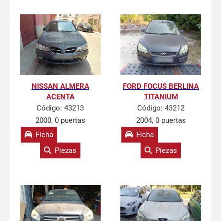
NISSAN ALMERA
FORD FOCUS BERLINA
ACENTA
TITANIUM
Código:
43213
Código:
43212
2000, 0 puertas
2004, 0 puertas
Ficha
Ficha
Piezas
Piezas