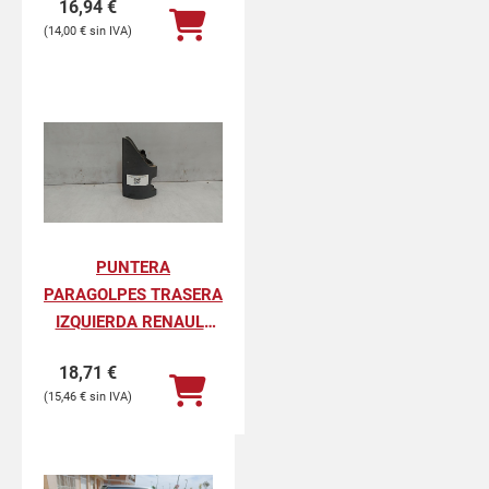
16,94
€
PROFESIONAL
14,00
€
PUNTERA
PARAGOLPES TRASERA
IZQUIERDA RENAULT
KANGOO II
18,71
€
PROFESIONAL
15,46
€