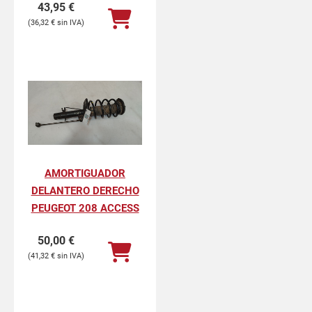
43,95
€
36,32
€
AMORTIGUADOR
DELANTERO DERECHO
PEUGEOT 208 ACCESS
50,00
€
41,32
€