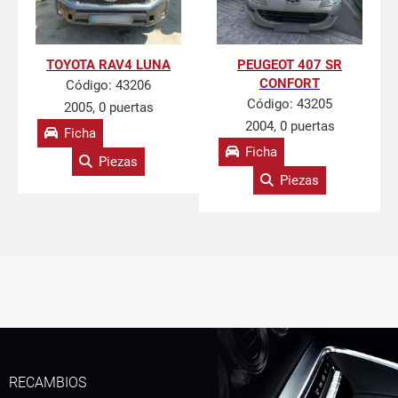
TOYOTA RAV4 LUNA
PEUGEOT 407 SR
CONFORT
Código:
43206
Código:
43205
2005, 0 puertas
2004, 0 puertas
Ficha
Ficha
Piezas
Piezas
RECAMBIOS