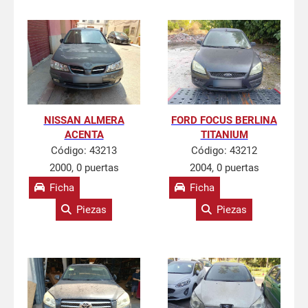
NISSAN ALMERA
FORD FOCUS BERLINA
ACENTA
TITANIUM
Código:
43213
Código:
43212
2000, 0 puertas
2004, 0 puertas
Ficha
Ficha
Piezas
Piezas