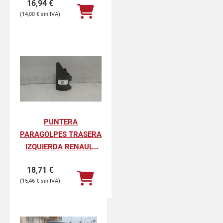
16,94
€
PROFESIONAL
14,00
€
PUNTERA
PARAGOLPES TRASERA
IZQUIERDA RENAULT
KANGOO II
18,71
€
PROFESIONAL
15,46
€