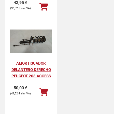
43,95
€
36,32
€
AMORTIGUADOR
DELANTERO DERECHO
PEUGEOT 208 ACCESS
50,00
€
41,32
€