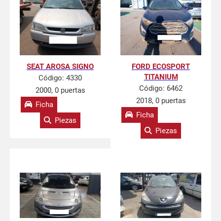
SEAT AROSA SIGNO
FORD ECOSPORT
TITANIUM
Código:
4330
Código:
6462
2000, 0 puertas
2018, 0 puertas
Ficha
Ficha
Piezas
Piezas