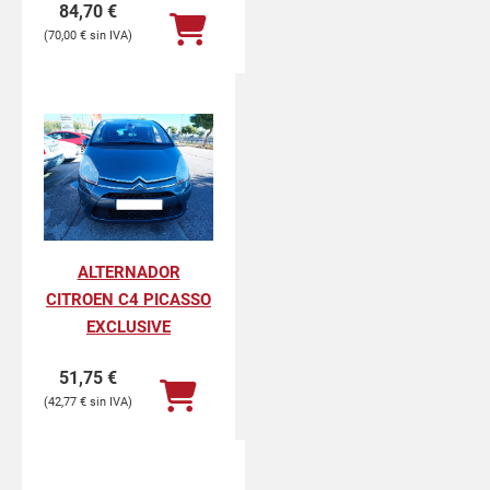
84,70
€
70,00
€
ALTERNADOR
CITROEN C4 PICASSO
EXCLUSIVE
51,75
€
42,77
€