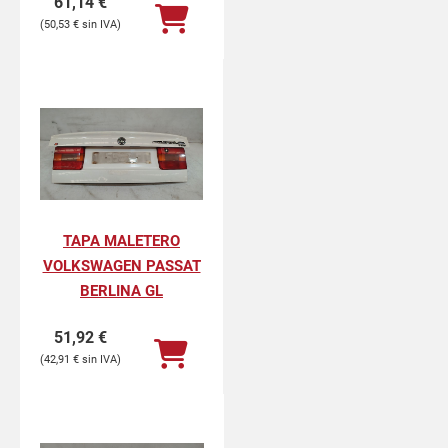
61,14
€
50,53
€
TAPA MALETERO
VOLKSWAGEN PASSAT
BERLINA GL
51,92
€
42,91
€