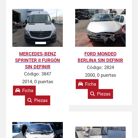
MERCEDES-BENZ
FORD MONDEO
SPRINTER II FURGÓN
BERLINA SIN DEFINIR
SIN DEFINIR
Código:
2824
Código:
3847
2000, 0 puertas
2014, 0 puertas
Ficha
Ficha
Piezas
Piezas