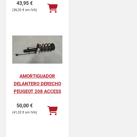
43,95
€
36,32
€
AMORTIGUADOR
DELANTERO DERECHO
PEUGEOT 208 ACCESS
50,00
€
41,32
€