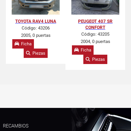
TOYOTA RAV4 LUNA
PEUGEOT 407 SR
CONFORT
Código:
43206
Código:
43205
2005, 0 puertas
2004, 0 puertas
Ficha
Ficha
Piezas
Piezas
RECAMBIOS