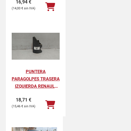
16,94
€
PROFESIONAL
14,00
€
PUNTERA
PARAGOLPES TRASERA
IZQUIERDA RENAULT
KANGOO II
18,71
€
PROFESIONAL
15,46
€