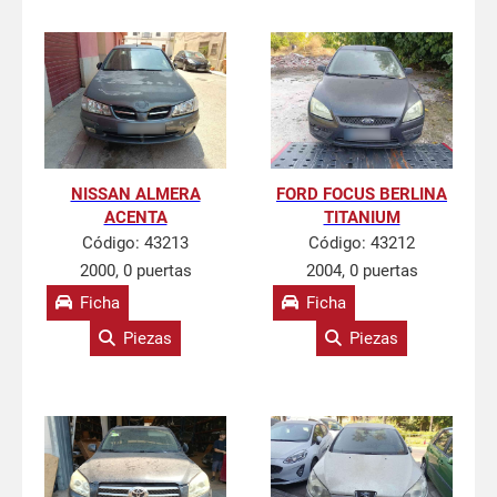
NISSAN ALMERA
FORD FOCUS BERLINA
ACENTA
TITANIUM
Código:
43213
Código:
43212
2000, 0 puertas
2004, 0 puertas
Ficha
Ficha
Piezas
Piezas