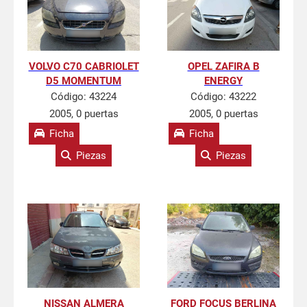
VOLVO C70 CABRIOLET
OPEL ZAFIRA B
D5 MOMENTUM
ENERGY
Código:
43224
Código:
43222
2005, 0 puertas
2005, 0 puertas
Ficha
Ficha
Piezas
Piezas
NISSAN ALMERA
FORD FOCUS BERLINA