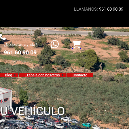
LLÁMANOS:
961 60 90 09
¿Necesitas ayuda?
961 60 90 09
Blog
Trabaja con nosotros
Contacto
TU VEHÍCULO